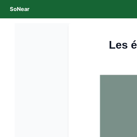
SoNear
Les é