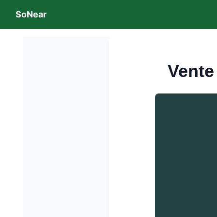
SoNear
Vente