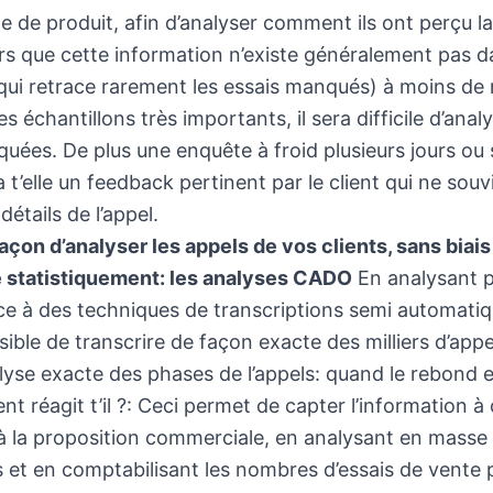
e de produit, afin d’analyser comment ils ont perçu l
ors que cette information n’existe généralement pas 
 (qui retrace rarement les essais manqués) à moins de 
s échantillons très importants, il sera difficile d’anal
uées. De plus une enquête à froid plusieurs jours ou
a t’elle un feedback pertinent par le client qui ne sou
étails de l’appel.
çon d’analyser les appels de vos clients, sans biais
 statistiquement: les analyses CADO
En analysant pl
ce à des techniques de transcriptions semi automatiqu
sible de transcrire de façon exacte des milliers d’appe
lyse exacte des phases de l’appels: quand le rebond e
nt réagit t’il ?: Ceci permet de capter l’information à
t à la proposition commerciale, en analysant en masse 
ls et en comptabilisant les nombres d’essais de vente 