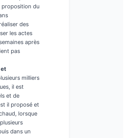
a proposition du
dans
réaliser des
yser les actes
 semaines après
vient pas
 et
usieurs milliers
es, il est
ls et de
st il proposé et
 chaud, lorsque
plusieurs
puis dans un