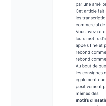
par une amélio
Cet article fai
les transcript
commercial de v
Vous avez refon
leurs motifs d
appels fine et 
rebond commerc
rebond commerc
Au bout de quel
les consignes 
également que 
positivement pa
mêmes des
motifs d’insati