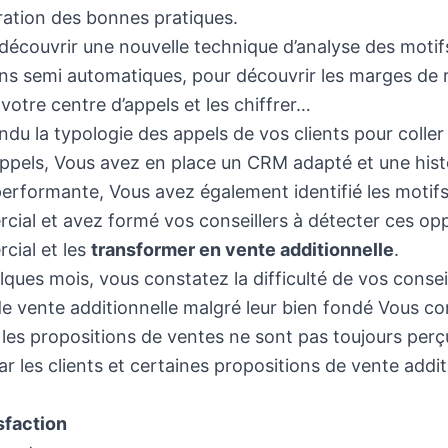
ration des bonnes pratiques.
t découvrir une nouvelle technique d’analyse des motif
ions semi automatiques, pour découvrir les marges de
otre centre d’appels et les chiffrer…
du la typologie des appels de vos clients pour coller à
’appels, Vous avez en place un CRM adapté et une hist
performante, Vous avez également identifié les motifs
ial et avez formé vos conseillers à détecter ces op
ial et les
transformer en vente additionnelle
.
ques mois, vous constatez la difficulté de vos conseil
de vente additionnelle malgré leur bien fondé Vous c
les propositions de ventes ne sont pas toujours perç
r les clients et certaines propositions de vente addit
sfaction