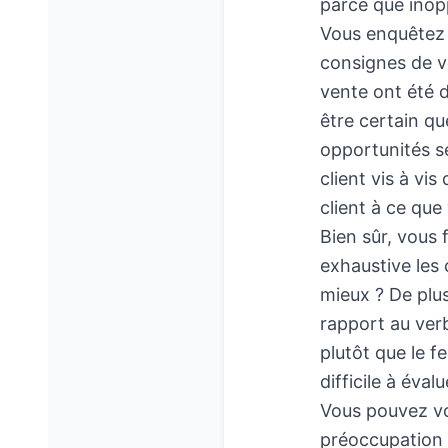
parce que inop
Vous enquêtez 
consignes de v
vente ont été 
être certain q
opportunités s
client vis à v
client à ce que
Bien sûr, vous
exhaustive les 
mieux ? De plus
rapport au verb
plutôt que le f
difficile à éval
Vous pouvez vo
préoccupation es