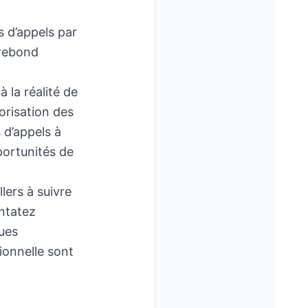
s d’appels par
 rebond
 la réalité de
orisation des
 d’appels à
portunités de
lers à suivre
ontatez
ues
ionnelle sont