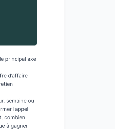
le principal axe
re d’affaire
retien
jour, semaine ou
ormer l’appel
t, combien
que à gagner