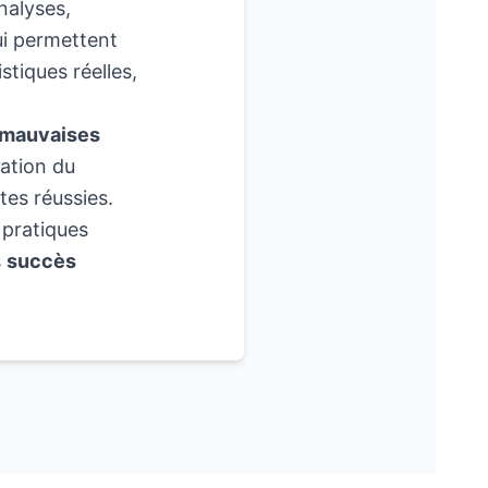
nalyses,
ui permettent
stiques réelles,
s mauvaises
ration du
tes réussies.
 pratiques
s
succès